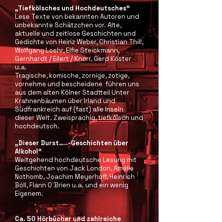
„Tiefkölsches und Hochdeutsches“
Lese Texte von bekannten Autoren und
unbekannte Schätzchen vor. Alte,
aktuelle und zeitlose Geschichten und
Gedichte von Heinz Weber, Christian Thill,
Wolfgang Loehr, Elfie Steickmann,
Gernhardt / Eilert / Knorr, Gerd Köster
u.a.
Tragische, komische, zornige, zotige,
vornehme und bescheidene führen uns
aus dem alten Kölner Stadtteil Unter
Krahnenbäumen über Irland und
Südfrankreich auf (fast) alle Inseln
dieser Welt. Zweisprachig, tiefkölsch und
hochdeutsch.
„Dieser Durst…..-Geschichten über
Alkohol“
Weitgehend hochdeutsche Lesung mit
Geschichten von Jack London, Amélie
Nothomb, Joachim Meyerhoff, Heinrich
Böll, Flann O`Brien u.a. und ein wenig
Eigenem.
Ca. 50 Hörbücher und zahlreiche